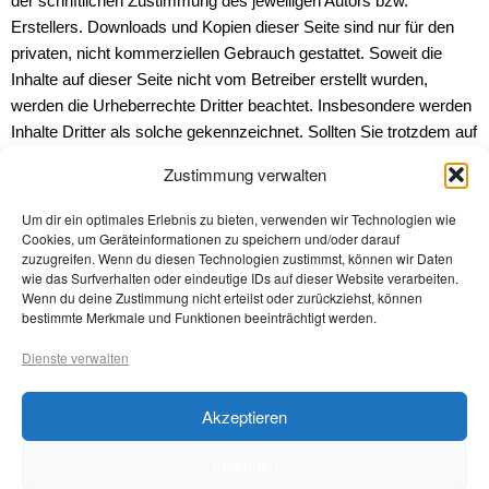
der schriftlichen Zustimmung des jeweiligen Autors bzw.
Erstellers. Downloads und Kopien dieser Seite sind nur für den
privaten, nicht kommerziellen Gebrauch gestattet. Soweit die
Inhalte auf dieser Seite nicht vom Betreiber erstellt wurden,
werden die Urheberrechte Dritter beachtet. Insbesondere werden
Inhalte Dritter als solche gekennzeichnet. Sollten Sie trotzdem auf
eine Urheberrechtsverletzung aufmerksam werden, bitten wir um
Zustimmung verwalten
einen entsprechenden Hinweis. Bei Bekanntwerden von
Rechtsverletzungen werden wir derartige Inhalte umgehend
Um dir ein optimales Erlebnis zu bieten, verwenden wir Technologien wie
entfernen.
Cookies, um Geräteinformationen zu speichern und/oder darauf
zuzugreifen. Wenn du diesen Technologien zustimmst, können wir Daten
Quelle: eRecht24 (https://www.e-recht24.de)
wie das Surfverhalten oder eindeutige IDs auf dieser Website verarbeiten.
Wenn du deine Zustimmung nicht erteilst oder zurückziehst, können
bestimmte Merkmale und Funktionen beeinträchtigt werden.
Rechtliches
Dienste verwalten
Datenschutz
Akzeptieren
Impressum
Cookie-Richtlinie (EU)
Ablehnen